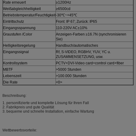
Rate erneuert
≥1200Hz
Weißabgleichhelligkeit
≥6500cd
Betriebstemperatur/Feuchtigkeit
-30℃~+45℃
Eintrittschutz
Front: IP 67; Zurück: IP65
Eingangsspannung
110-220V AC±10%
Graustufen /Color
Anzeigen-Farben ≥16.7N (synchronisieren
Sie)
Helligkeitsregelung
Handbuch/automatisches
Eingangssignal
Rf, S-VIDEO, RGBHV, YUV, YC u.
ZUSAMMENSETZUNG, usw.
Kontrollsystem
PCTV+DVI-Video card+control card+fiber
MBTF
>5000 Stunden
Lebenszeit
>100.000 Stunden
Die Rate
<0>
Beschreibung:
1. personifizierte und komplette Lösung für Ihren Fall
2. Fabrikpreis und gute Qualität
3. bequeme und schnelle Installation, einfache Wartung
Wettbewerbsvorteile: