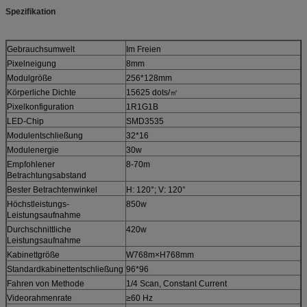
Spezifikation
Gebrauchsumwelt
Im Freien
Pixelneigung
8mm
Modulgröße
256*128mm
Körperliche Dichte
15625 dots/㎡
Pixelkonfiguration
1R1G1B
LED-Chip
SMD3535
Modulentschließung
32*16
Modulenergie
30w
Empfohlener
8-70m
Betrachtungsabstand
Bester Betrachtenwinkel
H: 120°; V: 120°
Höchstleistungs-
850w
Leistungsaufnahme
Durchschnittliche
420w
Leistungsaufnahme
Kabinettgröße
W768m×H768mm
Standardkabinettentschließung
96*96
Fahren von Methode
1/4 Scan, Constant Current
Videorahmenrate
≥60 Hz