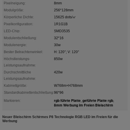
Pixelneigung:
8mm
Modulgröße:
256*128mm
Körperliche Dichte:
15625 dots/㎡
Pixelkonfiguration:
1R1G1B
LED-Chip:
SMD3535
Modulentschließung:
32*16
Modulenergie:
30w
Bester Betrachtenwinkel:
H: 120°; V: 120°
Höchstleistungs-
850w
Leistungsaufnahme:
Durchschnittliche
420w
Leistungsaufnahme:
Kabinettgröße:
W768m×H768mm
Standardkabinettentschließung:
96*96
rgb führte Platte
geführte Platte rgb
Markieren:
,
,
8mm Werbung im Freien Bleischirm
Neuer Bleischirm Schirmes P8 Technologie RGB LED im Freien für die
Werbung