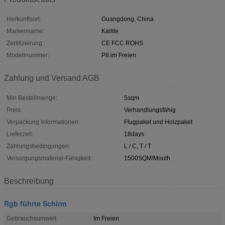
Herkunftsort:
Guangdong, China
Markenname:
Kailite
Zertifizierung:
CE FCC ROHS
Modellnummer:
P8 im Freien
Zahlung und Versand AGB
Min Bestellmenge:
5sqm
Preis:
Verhandlungsfähig
Verpackung Informationen:
Flugpaket und Holzpaket
Lieferzeit:
18days
Zahlungsbedingungen:
L / C, T / T
Versorgungsmaterial-Fähigkeit:
1500SQM/Mouth
Beschreibung
Rgb führte Schirm
Gebrauchsumwelt:
Im Freien