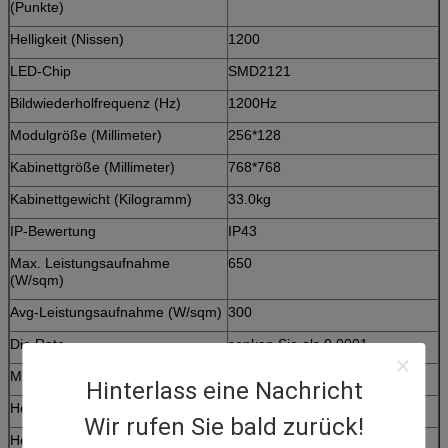
(Punkte)
Helligkeit (Nissen)
1200
LED-Chip
SMD2121
Bildwiederholfrequenz (Hz)
1200Hz
Modulgröße (Millimeter)
256*128
Kabinettgröße (Millimeter)
768*768
Kabinettgewicht (Kilogramm)
33.0kg
IP-Bewertung
IP43
Max. Leistungsaufnahme
650
(W/sqm)
Avg-Leistungsaufnahme (W/sqm)
300
Die Rate
senken Sie als 0,0001
MTBF
Stunden ≥50000
Hinterlass eine Nachricht
Heben Sie Zeit an
100000 Stunden
Wir rufen Sie bald zurück!
Helligkeitsregelung
Grad 256