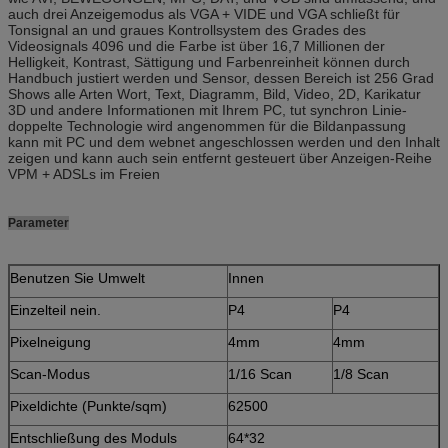
auch drei Anzeigemodus als VGA + VIDE und VGA schließt für
Tonsignal an und graues Kontrollsystem des Grades des
Videosignals 4096 und die Farbe ist über 16,7 Millionen der
Helligkeit, Kontrast, Sättigung und Farbenreinheit können durch
Handbuch justiert werden und Sensor, dessen Bereich ist 256 Grad
Shows alle Arten Wort, Text, Diagramm, Bild, Video, 2D, Karikatur
3D und andere Informationen mit Ihrem PC, tut synchron Linie-
doppelte Technologie wird angenommen für die Bildanpassung
kann mit PC und dem webnet angeschlossen werden und den Inhalt
zeigen und kann auch sein entfernt gesteuert über Anzeigen-Reihe
VPM + ADSLs im Freien
Parameter
Benutzen Sie Umwelt
Innen
Einzelteil nein.
P4
P4
Pixelneigung
4mm
4mm
Scan-Modus
1/16 Scan
1/8 Scan
Pixeldichte (Punkte/sqm)
62500
Entschließung des Moduls
64*32