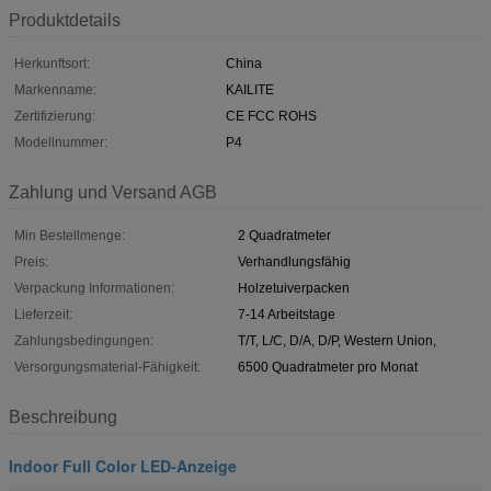
Produktdetails
Herkunftsort:
China
Markenname:
KAILITE
Zertifizierung:
CE FCC ROHS
Modellnummer:
P4
Zahlung und Versand AGB
Min Bestellmenge:
2 Quadratmeter
Preis:
Verhandlungsfähig
Verpackung Informationen:
Holzetuiverpacken
Lieferzeit:
7-14 Arbeitstage
Zahlungsbedingungen:
T/T, L/C, D/A, D/P, Western Union,
Versorgungsmaterial-Fähigkeit:
6500 Quadratmeter pro Monat
Beschreibung
Indoor Full Color LED-Anzeige