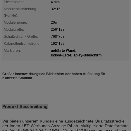
Pixelabstand:
4 mm
Modulentschließung
32*16
(Punkte):
Modulenergie:
20w
Modulgröße:
256*128
Schaltschrank Größe:
768*768
Kabinettentschließung:
192*192
geführte Wand
Markieren:
,
Indoor-Led-Display-Bildschirm
Großer Innenwerbungsled Bildschirm der hohen Auflösung für
Konzerte/Stadium
Produkt-Beschreibung
Wir bieten unserem Kunden eine ausgezeichnete Qualitätsstrecke
der Innen-LED Werbungs-Anzeige P4 an. Multiplizierte Dateiformate
wie AVI, BEWEGUNGEN, MPG, DAT, und VOB sind umfassend, und