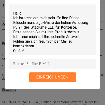
Stromversorgungs-Modus
AC220V/50HZ oder
AC110V/60HZ
Feuchtigkeit
10%~90%
Operations-Umwelt-Temperatur
-20℃~+45℃
Produkt-Eigenschaft
Auswahl von Chips der hohen Qualität LED, geringe Stärke, hohe
1.
Stabilität
Reiniger- und vividerbild, nahtlos
2.
großer Betrachtungswinkel, weiches Bild, hohe Auflösung
3.
4. große Ansicht, einheitliche Farbe, vorzüglichen, lebensechten Bild
EINREICHUNGEN
des freien Raumes, und Textanzeige.
Über uns
SHENZHEN KAILITE Co., Limited ist bemerkenswerter Hersteller,