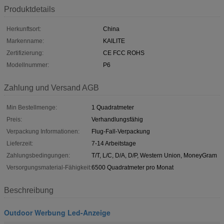
Produktdetails
Herkunftsort:
China
Markenname:
KAILITE
Zertifizierung:
CE FCC ROHS
Modellnummer:
P6
Zahlung und Versand AGB
Min Bestellmenge:
1 Quadratmeter
Preis:
Verhandlungsfähig
Verpackung Informationen:
Flug-Fall-Verpackung
Lieferzeit:
7-14 Arbeitstage
Zahlungsbedingungen:
T/T, L/C, D/A, D/P, Western Union, MoneyGram
Versorgungsmaterial-Fähigkeit:
6500 Quadratmeter pro Monat
Beschreibung
Outdoor Werbung Led-Anzeige