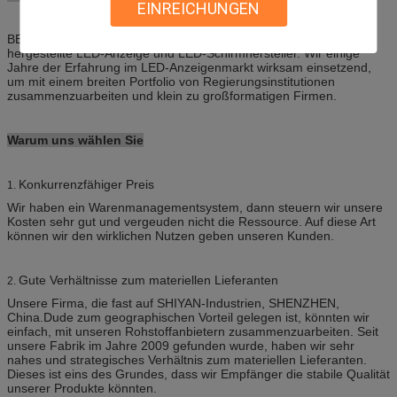
EINREICHUNGEN
BETRUG SHENZHENS KAILITE OPTELECTRONIC., Ltd. ist eine
hergestellte LED-Anzeige und LED-Schirmhersteller. Wir einige
Jahre der Erfahrung im LED-Anzeigenmarkt wirksam einsetzend,
um mit einem breiten Portfolio von Regierungsinstitutionen
zusammenzuarbeiten und klein zu großformatigen Firmen.
Warum uns wählen Sie
Konkurrenzfähiger Preis
1.
Wir haben ein Warenmanagementsystem, dann steuern wir unsere
Kosten sehr gut und vergeuden nicht die Ressource. Auf diese Art
können wir den wirklichen Nutzen geben unseren Kunden.
Gute Verhältnisse zum materiellen Lieferanten
2.
Unsere Firma, die fast auf SHIYAN-Industrien, SHENZHEN,
China.Dude zum geographischen Vorteil gelegen ist, könnten wir
einfach, mit unseren Rohstoffanbietern zusammenzuarbeiten. Seit
unsere Fabrik im Jahre 2009 gefunden wurde, haben wir sehr
nahes und strategisches Verhältnis zum materiellen Lieferanten.
Dieses ist eins des Grundes, dass wir Empfänger die stabile Qualität
unserer Produkte könnten.