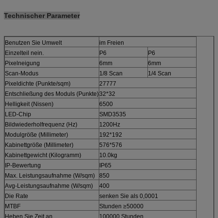
Technischer Parameter
Benutzen Sie Umwelt
im Freien
Einzelteil nein.
P6
P6
Pixelneigung
6mm
6mm
Scan-Modus
1/8 Scan
1/4 Scan
Pixeldichte (Punkte/sqm)
27777
Entschließung des Moduls (Punkte)
32*32
Helligkeit (Nissen)
6500
LED-Chip
SMD3535
Bildwiederholfrequenz (Hz)
1200Hz
Modulgröße (Millimeter)
192*192
Kabinettgröße (Millimeter)
576*576
Kabinettgewicht (Kilogramm)
10.0kg
IP-Bewertung
IP65
Max. Leistungsaufnahme (W/sqm)
850
Avg-Leistungsaufnahme (W/sqm)
400
Die Rate
senken Sie als 0,0001
MTBF
Stunden ≥50000
Heben Sie Zeit an
100000 Stunden