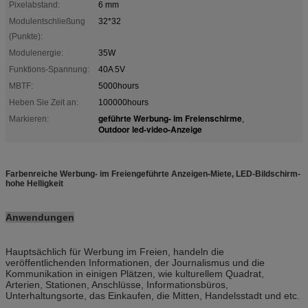
Pixelabstand:
6 mm
Modulentschließung
32*32
(Punkte):
Modulenergie:
35W
Funktions-Spannung:
40A 5V
MBTF:
5000hours
Heben Sie Zeit an:
100000hours
geführte Werbung- im Freienschirme
Markieren:
,
Outdoor led-video-Anzeige
Farbenreiche Werbung- im Freiengeführte Anzeigen-Miete, LED-Bildschirm-
hohe Helligkeit
Anwendungen
Hauptsächlich für Werbung im Freien, handeln die
veröffentlichenden Informationen, der Journalismus und die
Kommunikation in einigen Plätzen, wie kulturellem Quadrat,
Arterien, Stationen, Anschlüsse, Informationsbüros,
Unterhaltungsorte, das Einkaufen, die Mitten, Handelsstadt und etc.